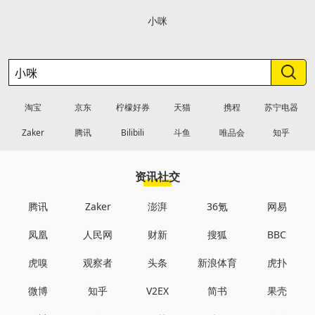
小咪
淘宝
京东
柠檬好券
天猫
携程
苏宁电器
Zaker
腾讯
Bilibili
斗鱼
唯品会
知乎
资讯社交
腾讯
Zaker
澎湃
36氪
网易
凤凰
人民网
财新
搜狐
BBC
虎嗅
观察者
头条
新浪体育
虎扑
微博
知乎
V2EX
简书
果壳