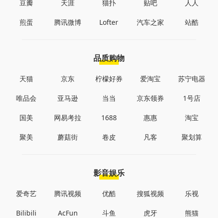
豆瓣
天涯
猫扑
贴吧
人人
煎蛋
腾讯微博
Lofter
汽车之家
站酷
品质购物
天猫
京东
柠檬好券
爱淘宝
苏宁电器
唯品会
亚马逊
当当
京东领券
1号店
国美
网易考拉
1688
惠惠
淘宝
聚美
蘑菇街
卷皮
凡客
聚划算
影音娱乐
爱奇艺
腾讯视频
优酷
搜狐视频
乐视
Bilibili
AcFun
斗鱼
虎牙
熊猫